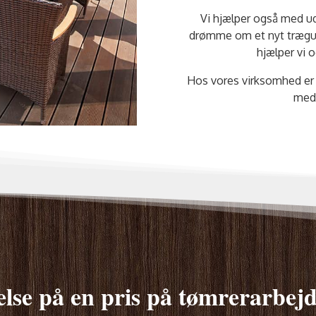
Vi hjælper også med ud
drømme om et nyt trægulv
hjælper vi 
Hos vores virksomhed er 
med 
lse på en pris på tømrerarbej