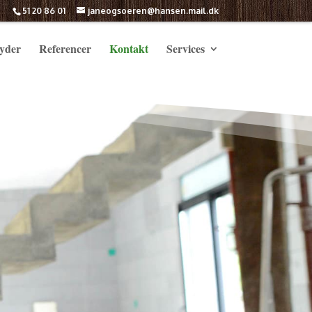
51 20 86 01
janeogsoeren@hansen.mail.dk
byder
Referencer
Kontakt
Services