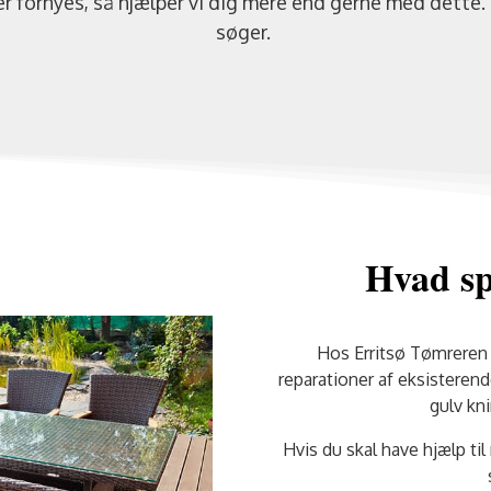
er fornyes, så hjælper vi dig mere end gerne med dette. 
søger.
Hvad spe
Hos Erritsø Tømreren h
reparationer af eksisterend
gulv kni
Hvis du skal have hjælp til