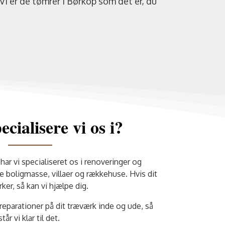
Vi er de tømrer i Børkop som det er, du
cialisere vi os i?
ar vi specialiseret os i renoveringer og
e boligmasse, villaer og rækkehuse. Hvis dit
rker, så kan vi hjælpe dig.
 reparationer på dit træværk inde og ude, så
står vi klar til det.